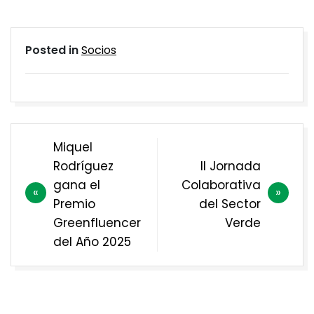
Posted in
Socios
Navegación
Miquel
de
Rodríguez
II Jornada
entradas
gana el
Colaborativa
Premio
del Sector
Greenfluencer
Verde
del Año 2025