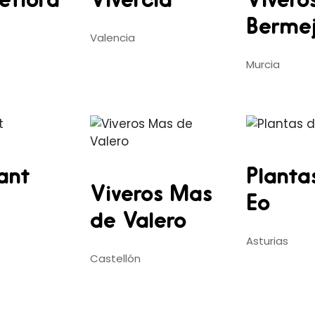
eflora
Vivercid
Vivero
Berme
Valencia
Murcia
lant
Planta
Viveros Mas
Eo
de Valero
Asturias
Castellón