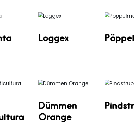
nta
Loggex
Pöppe
Dümmen
Pindst
ultura
Orange