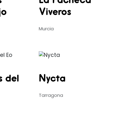
s
La Pacheca
jo
Viveros
Murcia
s del
Nycta
Tarragona