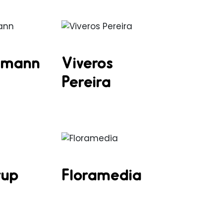
lmann
Viveros
Pereira
rup
Floramedia