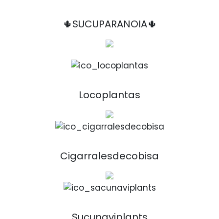
🌵SUCUPARANOIA🌵
Locoplantas
Cigarralesdecobisa
Sucunaviplants